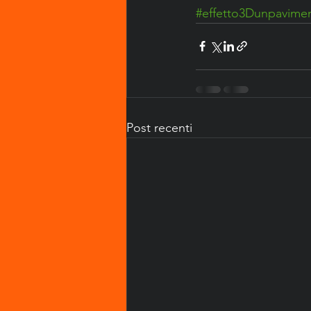
#effetto3Dunpavime
Post recenti